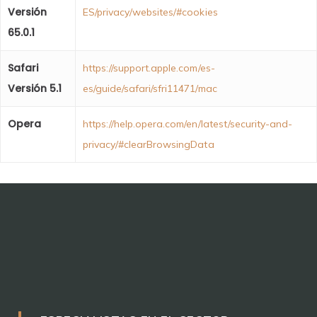
Versión
ES/privacy/websites/#cookies
65.0.1
Safari
https://support.apple.com/es-
Versión 5.1
es/guide/safari/sfri11471/mac
Opera
https://help.opera.com/en/latest/security-and-
privacy/#clearBrowsingData