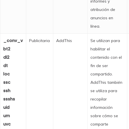
informes y
atribución de
anuncios en
línea.
_conv_v
Publicitaria
AddThis
Se utilizan para
bt2
habilitar el
di2
contenido con el
dt
fin de ser
loc
compartido.
ssc
AddThis también
ssh
se utiliza para
ssshs
recopilar
uid
información
um
sobre cómo se
uvc
comparte